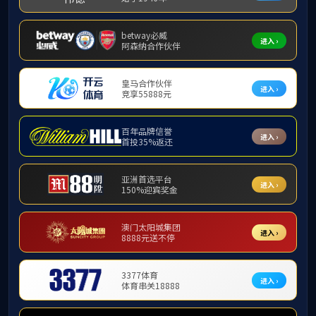
陈亮
教授
邮箱： 139773298@qq.com
人力资源系
教育经历
2005，中南大学博士
1999，湖南师范大学硕士
1994，湖南师范大学学士