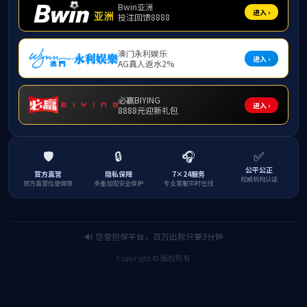
工作经历
2017-2022，桂林市文化体育产业投资发展集团
有限公司总经理。
2015-2017，beats365(中国区)-唯一官方网站现
代企业管理研究所所长。
2007年起，beats365(中国区)-唯一官方网站管
理学院教授。
2006-2015，beats365(中国区)-唯一官方网站管
理学院副院长。
2002-2006，beats365(中国区)-唯一官方网站管
理学院副书记。
讲授课程
1.人力资源管理导论