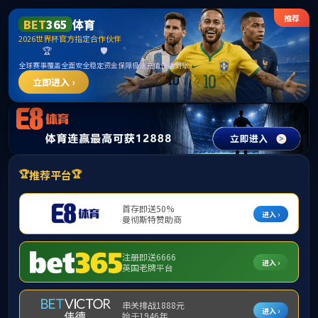
******
beats365(中国区)-唯一官方网站
新闻中心
当前位置：
首页
>
新闻中心
>
活动预告
>
正文
商学文化大讲坛——刘军教授：经济与管理类论文的选
题与投稿
来源：
时间：2025-09-23
作者：
编辑：杜若菡
******